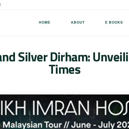
8
HOME
ABOUT
E BOOKS
and Silver Dirham: Unveil
Times