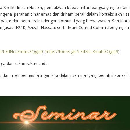
a Sheikh Imran Hosein, pendakwah bebas antarabangsa yang terkena
enai peranan dinar emas dan dirham perak dalam konteks akhir za
pakar dan berinteraksi dengan komuniti yang berwawasan. Seminar i
gasas JE24K, Azizah Hassan, serta Main Council Committee yang lai
gle/LEdNcLXmats3QgJq9
](
https://forms.gle/LEdNcLXmats3QgJq9
)
rga dan rakan-rakan anda.
dan memperluas jaringan kita dalam seminar yang penuh inspirasi in